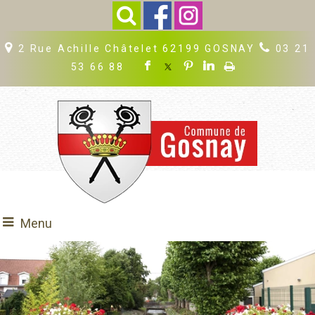
2 Rue Achille Châtelet 62199 GOSNAY
03 21
53 66 88
Menu