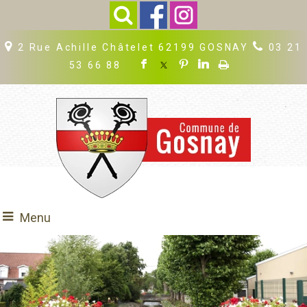
2 Rue Achille Châtelet 62199 GOSNAY
03 21
53 66 88
Menu